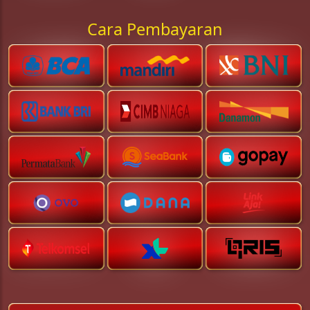
Cara Pembayaran
ls****ev
Telah Berhasil Melakukan Withdraw
Rp 3.151.000,00