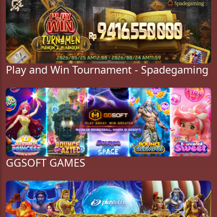
Play and Win Tournament - Spadegaming
rh****zn
Telah Berhasil Melakukan Withdraw
Rp 4.065.000,00
GGSOFT GAMES