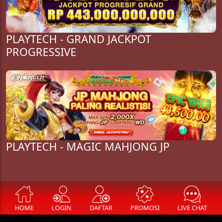
PLAYTECH - GRAND JACKPOT
PROGRESSIVE
PLAYTECH - MAGIC MAHJONG JP
HOME
LOGIN
DAFTAR
PROMOSI
LIVE CHAT