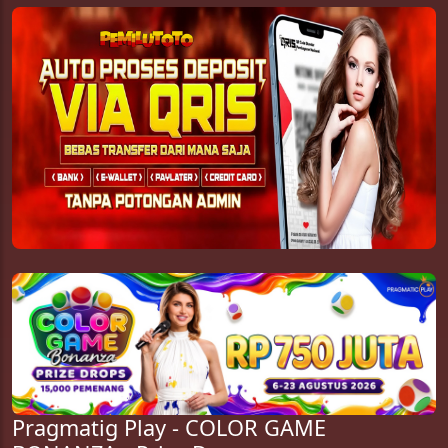
Pragmatig Play - COLOR GAME